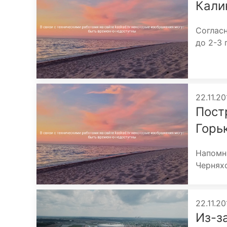
Кали
Соглас
до 2-3 
22.11.20
Пост
Горьк
Напомни
Черняхо
22.11.20
Из-з