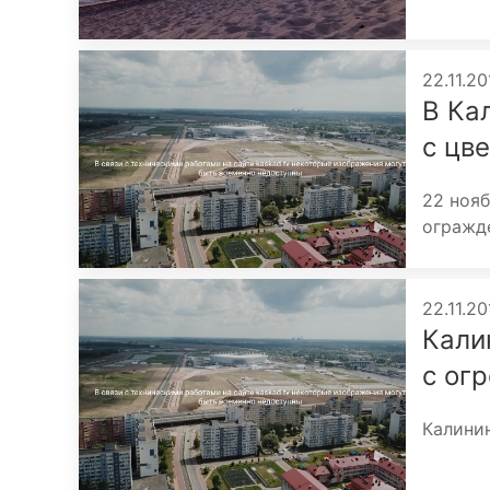
22.11.20
В Ка
с цв
22 нояб
огражде
22.11.20
Кали
с ог
Калинин