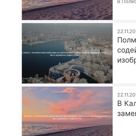
В Полес
22.11.20
Полм
соде
изоб
22.11.20
В Ка
заме