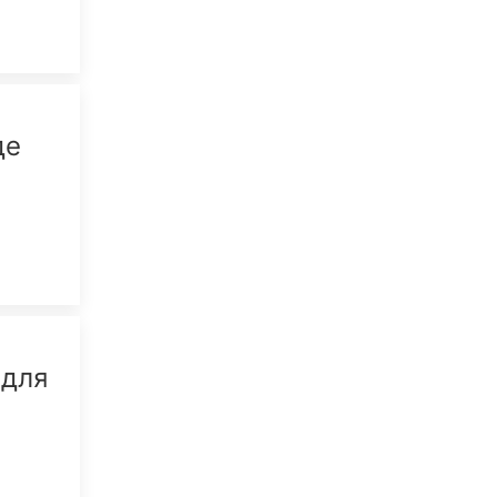
де
 для