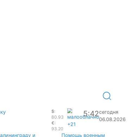
$
:
аку
сегодня
5:42
80.93
06.08.2026
€
:
+21
93.20
Калининграду и
Помощь военным