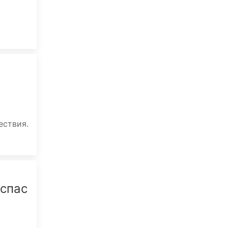
ествия.
 спас