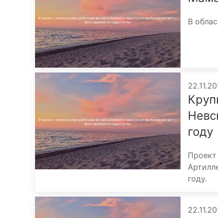
В облас
22.11.20
Круп
Невс
году
Проект 
Артилл
году.
22.11.20