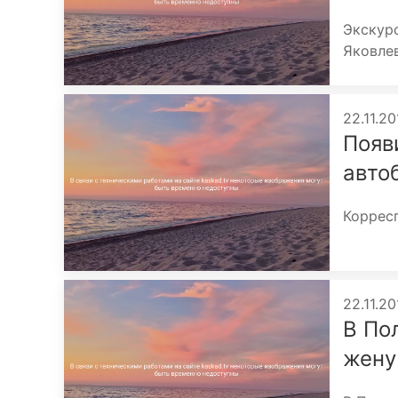
Экскур
Яковле
22.11.20
Появ
авто
Корресп
22.11.20
В По
жену