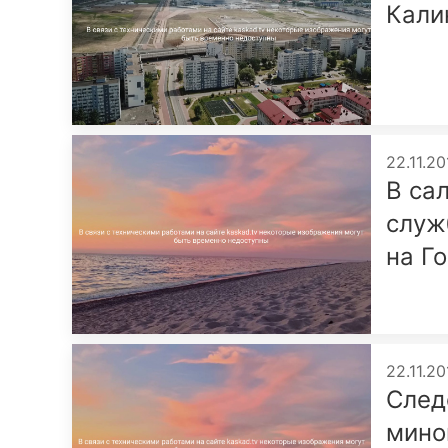
Кали
22.11.20
В са
служ
на Г
22.11.20
След
мино