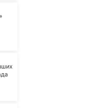
»
вших
ада