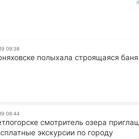
019 09:38
рняховске полыхала строящаяся баня
019 08:44
етлогорске смотритель озера пригла
есплатные экскурсии по городу