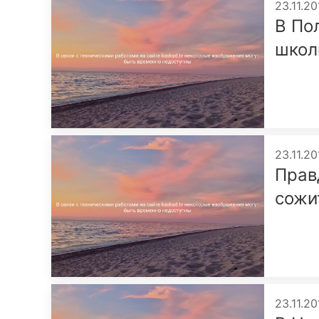
23.11.20
В По
школ
23.11.20
Прав
сожи
23.11.20