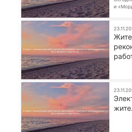
и «Мор
23.11.20
Жите
реко
рабо
23.11.20
Элек
жите