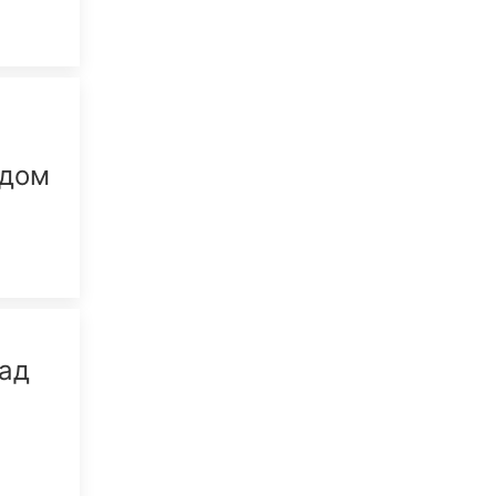
одом
ад