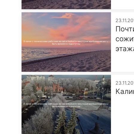
23.11.20
Почт
сожи
этаж
23.11.20
Кали