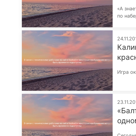
«А знае
по набе
24.11.2
Кали
крас
Игра ок
23.11.20
«Бал
одно
Сегодня