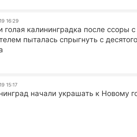
19 16:29
и голая калининградка после ссоры с
телем пыталась спрыгнуть с десятог
а
19 15:17
нинград начали украшать к Новому г