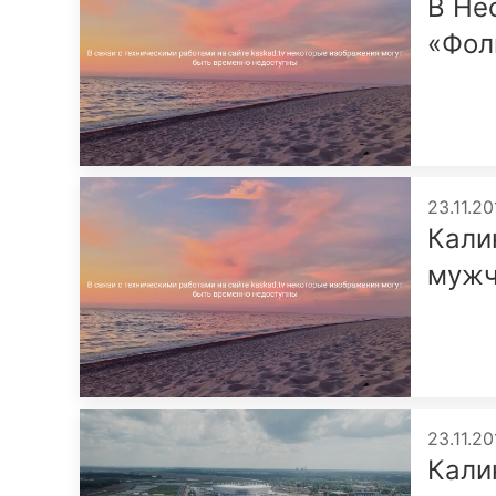
В Не
«Фол
23.11.20
Кали
мужч
23.11.20
Кали