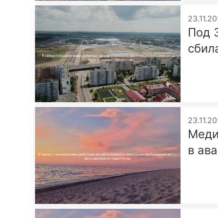
23.11.20
Под 
сбил
23.11.20
Меди
в ав