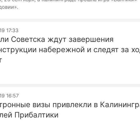
довии».
19 17:33
ли Советска ждут завершения
нструкции набережной и следят за х
т
19 16:57
тронные визы привлекли в Калинингр
лей Прибалтики