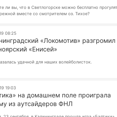
те ли вы, что в Светлогорске можно бесплатно прогуля
режной вместе со смотрителем оз. Тихое?
019 08:25
нинградский «Локомотив» разгромил
ноярский «Енисей»
азалась удачной для наших волейболисток.
19 19:03
тика» на домашнем поле проиграла
му из аутсайдеров ФНЛ
, 23 сентября, в Калининграде прошла игра «Балтики»