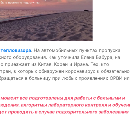
 тепловизора
. На автомобильных пунктах пропуска
ого оборудования. Как уточнила Елена Бабура, на
 приезжает из Китая, Кореи и Ирана. Тех, кто
тран, в которых обнаружен коронавирус к обязательн
бращаться в больницу при любых проявлениях ОРВИ ил
 момент все подготовлены для работы с больными и
людения, алгоритмы лабораторного контроля и обучен
ет проводить в случае подозрительного заболевания