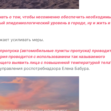
ать о том, чтобы несомненно обеспечить необходим
ый эпидемиологический уровень в городе, ну и жить и
жает усиливать меры.
х пропуска (автомобильные пункты пропуска) проводи
рия проводится с использованием так называемого
ющего выявить лица с повышенной температурой тела
 управления роспотребнадзора Елена Бабура.