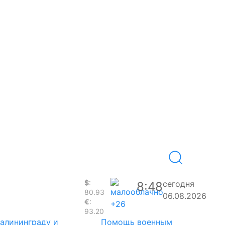
$
:
сегодня
8:48
80.93
06.08.2026
€
:
+26
93.20
Калининграду и
Помощь военным