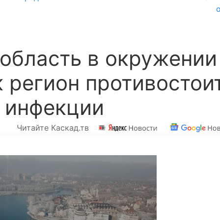
область в окружении
к регион противостои
 инфекции
Читайте Каскад.тв