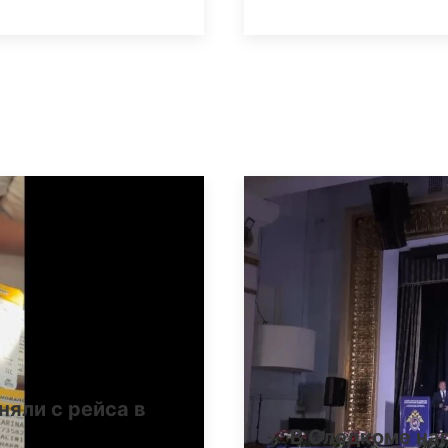
няли с рейса в
В Следкоме на