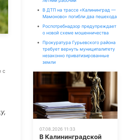
летний рабочий
В ДТП на трассе «Калининград —
Мамоново» погибли два пешехода
Роспотребнадзор предупреждает
о новой схеме мошенничества
Прокуратура Гурьевского района
требует вернуть муниципалитету
незаконно приватизированные
земли
 с
у,
07.08.2026 11:33
В Калининградской