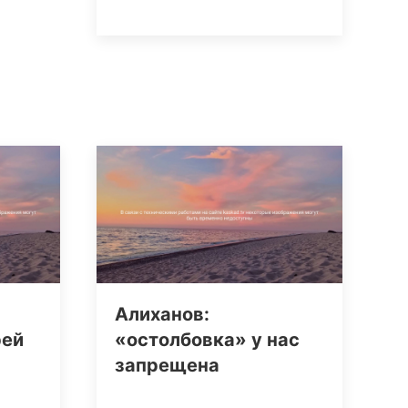
Алиханов:
рей
«остолбовка» у нас
запрещена