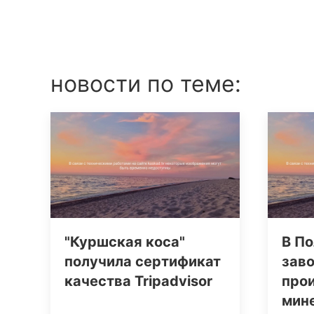
новости по теме:
"Куршская коса"
В По
получила сертификат
заво
качества Tripаdvisor
про
мин