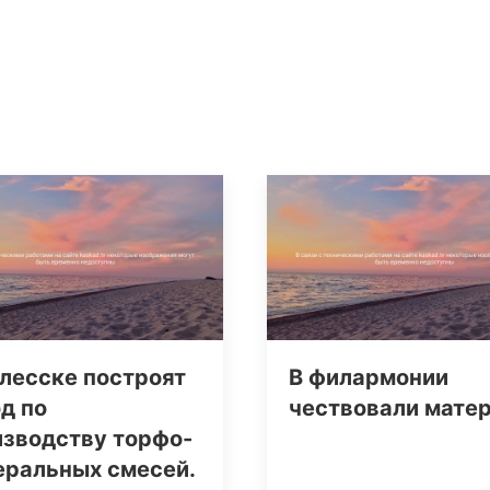
лесске построят
В филармонии
д по
чествовали мате
изводству торфо-
еральных смесей.