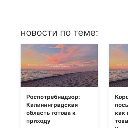
новости по теме:
Роспотребнадзор:
Кор
Калининградская
посы
область готова к
как
приходу
това