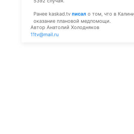
5392 случая.
Ранее kaskad.tv
писал
о том, что в Калин
оказание плановой медпомощи.
Автор
Анатолий Холодняков
11tv@mail.ru