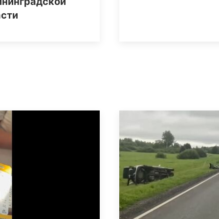
ининградской
асти