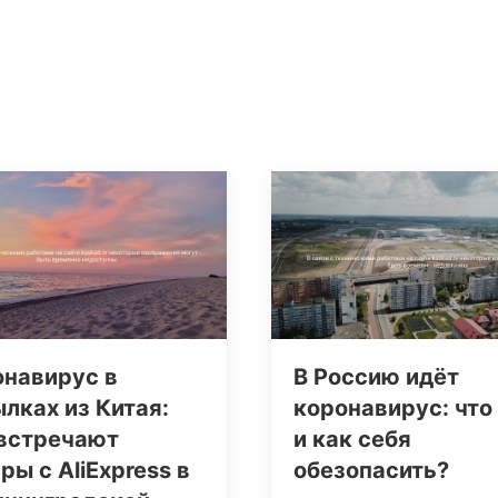
онавирус в
В Россию идёт
лках из Китая:
коронавирус: что
 встречают
и как себя
ры с AliExpress в
обезопасить?