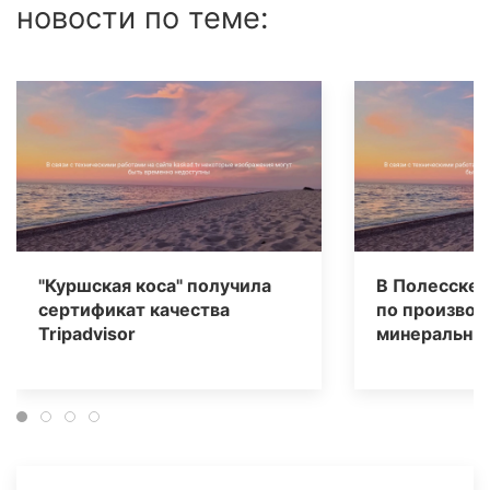
новости по теме:
"Куршская коса" получила
В Полесске 
сертификат качества
по производ
Tripаdvisor
минеральных