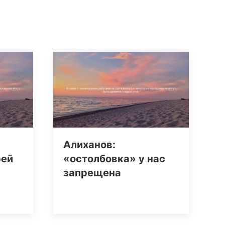
Алиханов:
рей
«остолбовка» у нас
запрещена