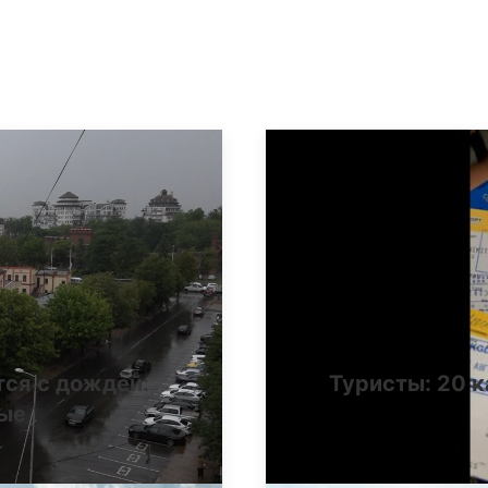
тся с дождей:
Туристы: 20 к
ные