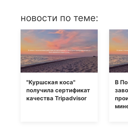
новости по теме:
"Куршская коса"
В По
получила сертификат
заво
качества Tripаdvisor
про
мин