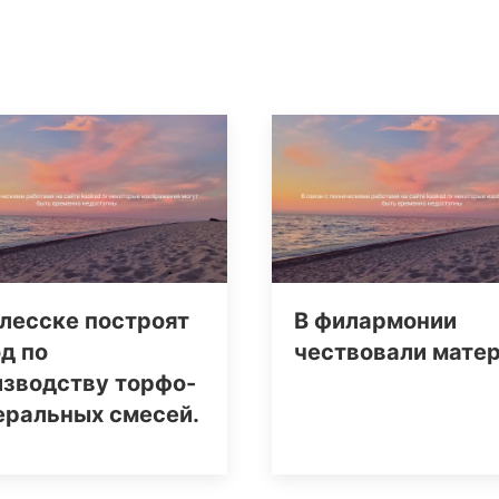
лесске построят
В филармонии
д по
чествовали мате
изводству торфо-
еральных смесей.