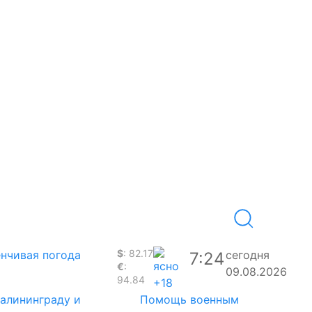
$
: 82.17
нчивая погода
сегодня
7:24
€
:
09.08.2026
94.84
+18
Калининграду и
Помощь военным