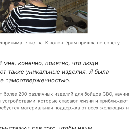
едпринимательства. К волонтёрам пришла по совету
И мне, конечно, приятно, что люди
т такие уникальные изделия. Я была
же самоотверженностью.
т более 200 различных изделий для бойцов СВО, начин
и устройствами, которые спасают жизни и приближают
требуется материальная поддержка от всех желающих н
ы-стяжки для того, чтобы наши