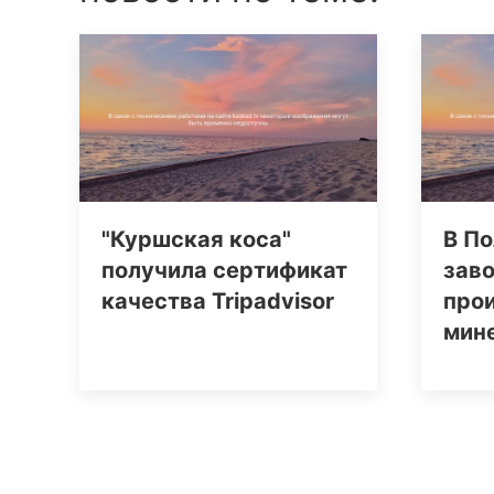
"Куршская коса"
В По
получила сертификат
заво
качества Tripаdvisor
про
мин