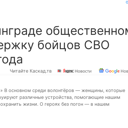
инграде общественно
ержку бойцов СВО
года
Читайте Каскад.тв
е!» В основном среди волонтёров — женщины, которые
струируют различные устройства, помогающие нашим
охранить жизни. О героях без погон — в нашем