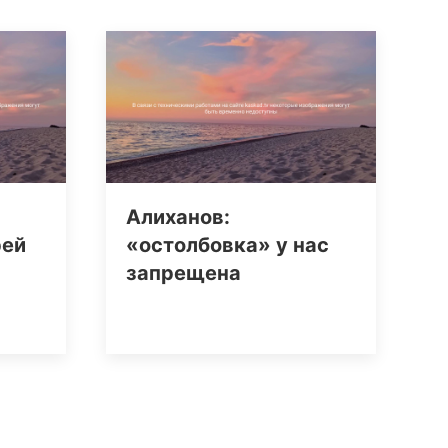
Алиханов:
рей
«остолбовка» у нас
запрещена