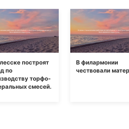
лесске построят
В филармонии
д по
чествовали мате
изводству торфо-
еральных смесей.