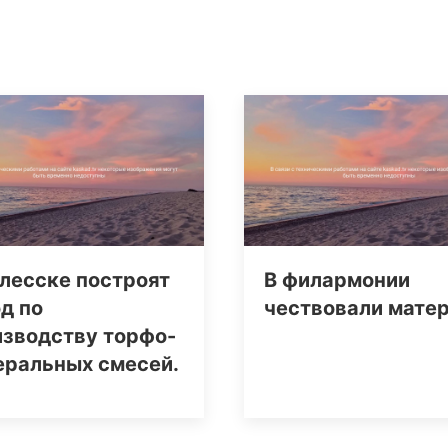
лесске построят
В филармонии
д по
чествовали мате
изводству торфо-
еральных смесей.