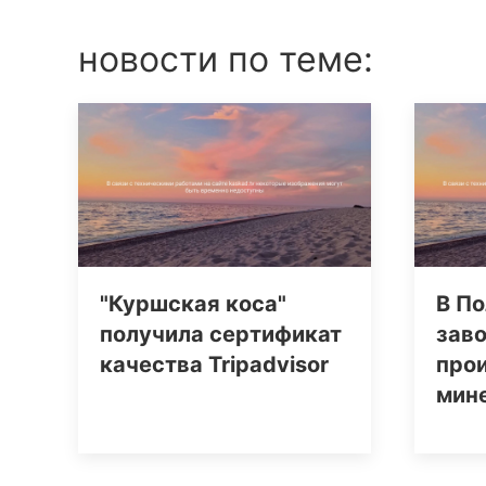
новости по теме:
"Куршская коса"
В По
получила сертификат
заво
качества Tripаdvisor
про
мин