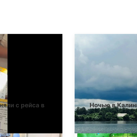
няли с рейса в
Ночью в Калин