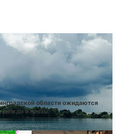
инградской области ожидаются
дожди и грозы