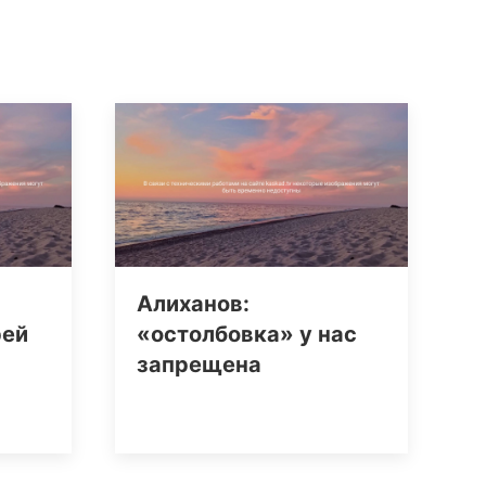
Алиханов:
рей
«остолбовка» у нас
запрещена