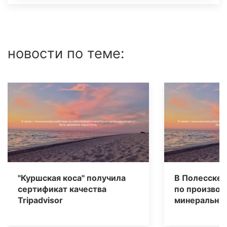
новости по теме:
"Куршская коса" получила
В Полесске 
сертификат качества
по производ
Tripаdvisor
минеральных