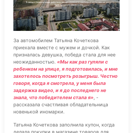
За автомобилем Татьяна Кочеткова
приехала вместе с мужем и дочкой. Как
призналась девушка, победа стала для нее
неожиданностью.
«Мы как раз гуляли с
ребенком на улице, я подготовилась, и мне
захотелось посмотреть розыгрыш. Честно
говоря, когда я смотрела, у меня была
задержка видео, и я до последнего не
знала, что победителем стала я»
, -
рассказала счастливая обладательница
новенькой иномарки.
Татьяна Кочеткова заполнила купон, когда
делала покупки в магазине товаров для