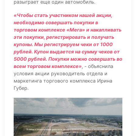
разыграет еще один автомобиль.
«Чтобы стать участником нашей акции,
необходимо совершать покупки в
торговом комплексе «Мега» и накапливать
эти покупки, регистрировать и получать
купоны. Мы регистрируем чеки от 1000
рублей. Купон выдается на сумму чеков от
5000 рублей. Покупки можно совершать во
всем торговом комплексе»
, - объяснила
условия акции руководитель отдела и
маркетинга торгового комплекса Ирина
Губер.