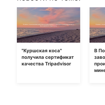
"Куршская коса"
В По
получила сертификат
заво
качества Tripаdvisor
про
мин