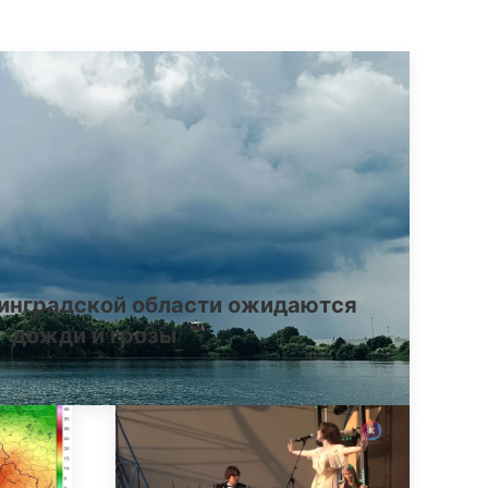
инградской области ожидаются
дожди и грозы