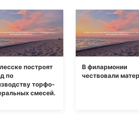
лесске построят
В филармонии
д по
чествовали мате
изводству торфо-
еральных смесей.