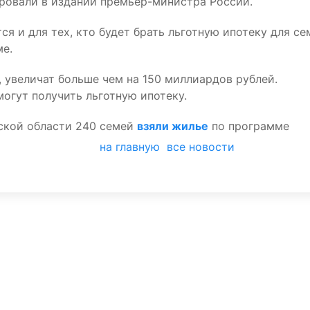
ировали в издании премьер-министра России.
я и для тех, кто будет брать льготную ипотеку для се
ме.
 увеличат больше чем на 150 миллиардов рублей.
огут получить льготную ипотеку.
дской области 240 семей
взяли жилье
по программе
на главную
все новости