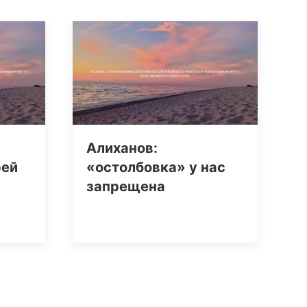
Алиханов:
рей
«остолбовка» у нас
запрещена