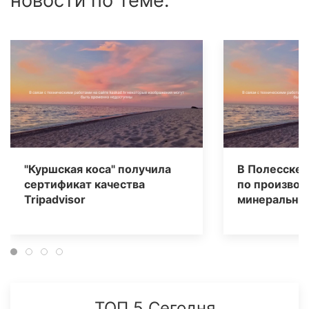
новости по теме:
"Куршская коса" получила
В Полесске 
сертификат качества
по производ
Tripаdvisor
минеральных
ТОП 5 Сегодня