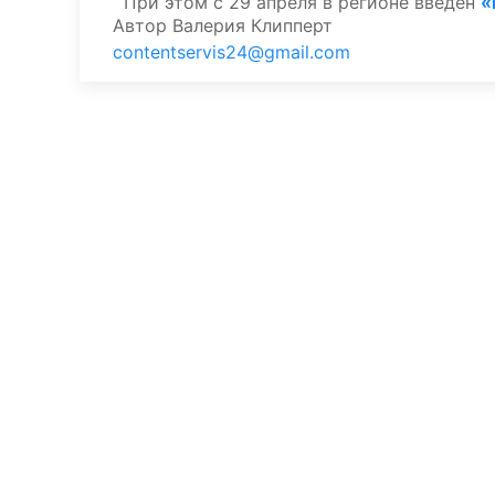
При этом с 29 апреля в регионе введен
«
Автор
Валерия Клипперт
contentservis24@gmail.com