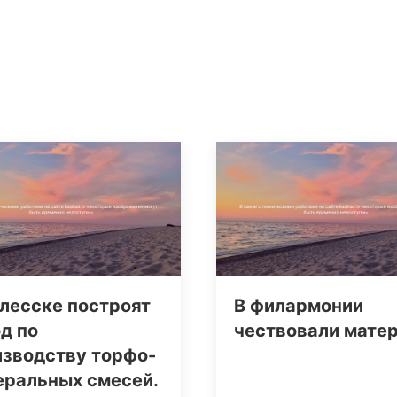
лесске построят
В филармонии
д по
чествовали мате
изводству торфо-
еральных смесей.