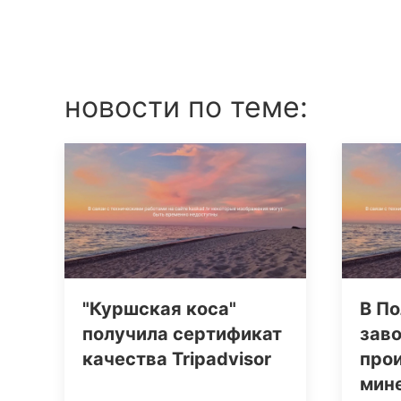
новости по теме:
"Куршская коса"
В По
получила сертификат
заво
качества Tripаdvisor
про
мин