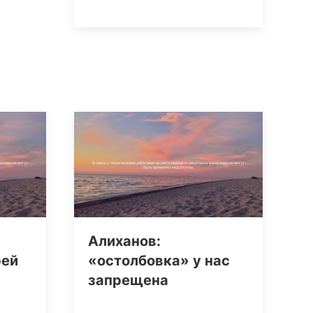
Алиханов:
рей
«остолбовка» у нас
запрещена