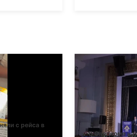
няли с рейса в
В Следкоме на