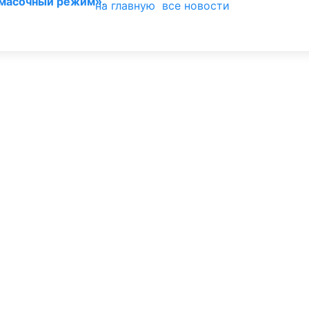
масочный режим»
.
на главную
все новости