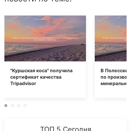
"Куршская коса" получила
В Полесске 
сертификат качества
по производ
Tripаdvisor
минеральных
ТОП 5 Сегодня