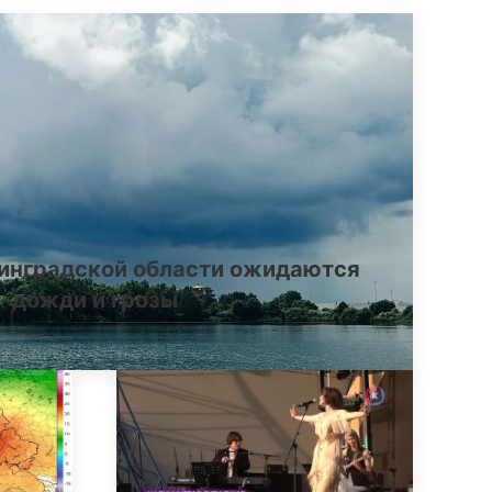
инградской области ожидаются
дожди и грозы