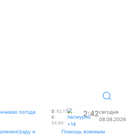
$
: 82.17
нчивая погода
сегодня
2:42
€
:
08.08.2026
94.84
+14
Калининграду и
Помощь военным