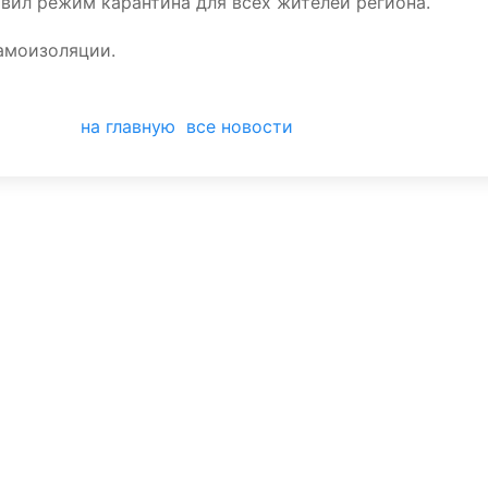
явил режим карантина для всех жителей региона.
амоизоляции.
на главную
все новости