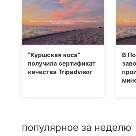
"Куршская коса"
В По
получила сертификат
заво
качества Tripаdvisor
про
мин
популярное за неделю