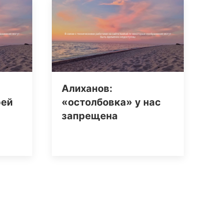
Алиханов:
рей
«остолбовка» у нас
запрещена