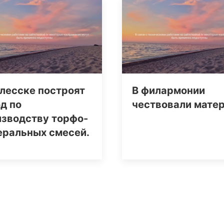
лесске построят
В филармонии
д по
чествовали мате
изводству торфо-
еральных смесей.