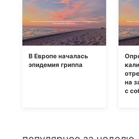
В Европе началась
Опро
эпидемия гриппа
кал
отр
на з
с со
популярное за неделю