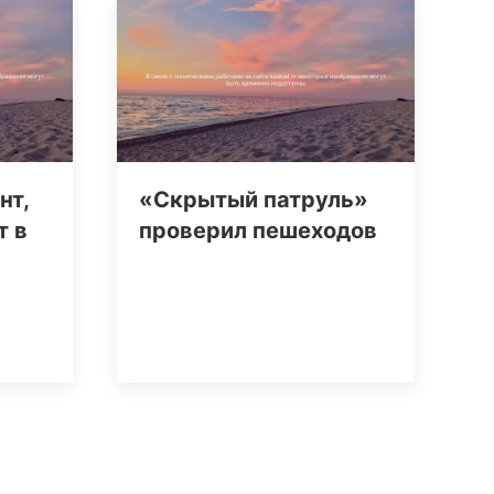
нт,
«Скрытый патруль»
т в
проверил пешеходов