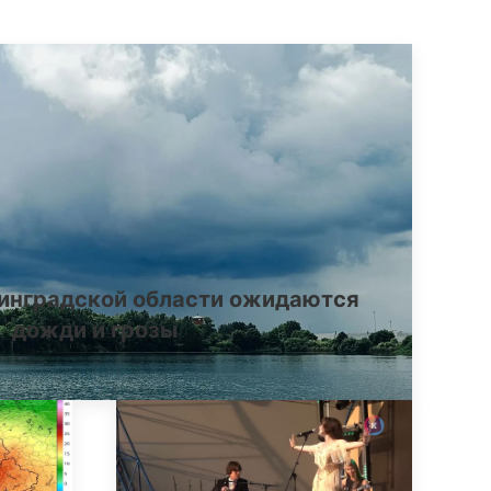
инградской области ожидаются
дожди и грозы