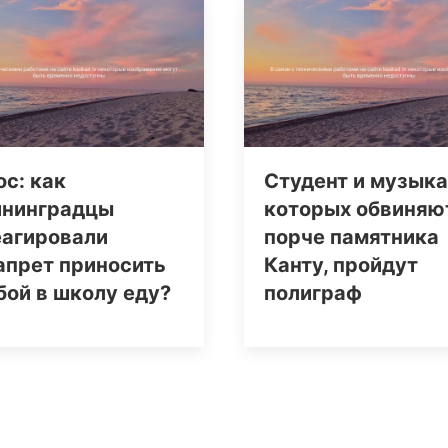
с: как
Студент и музыка
ининградцы
которых обвиняю
еагировали
порче памятника
апрет приносить
Канту, пройдут
бой в школу еду?
полиграф