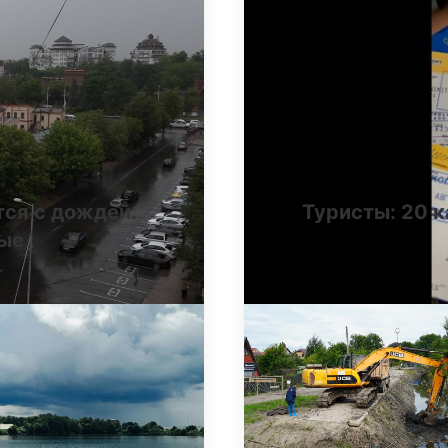
тся с дождей:
Туристы: 20 к
ные