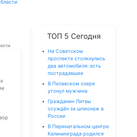
области
ТОП 5 Сегодня
На Советском
проспекте столкнулись
два автомобиля: есть
пострадавшие
н
ах
В Пелавском озере
ие
утонул мужчина
Гражданин Литвы
осуждён за шпионаж в
России
дзор
В Перинатальном центре
Калининграда родился