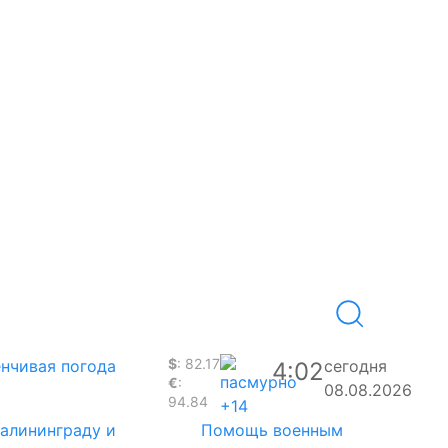
$
: 82.17
нчивая погода
сегодня
4:02
€
:
08.08.2026
94.84
+14
Калининграду и
Помощь военным