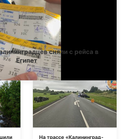
алининградцев сняли с рейса в
Египет
ршили
На трассе «Калининград-