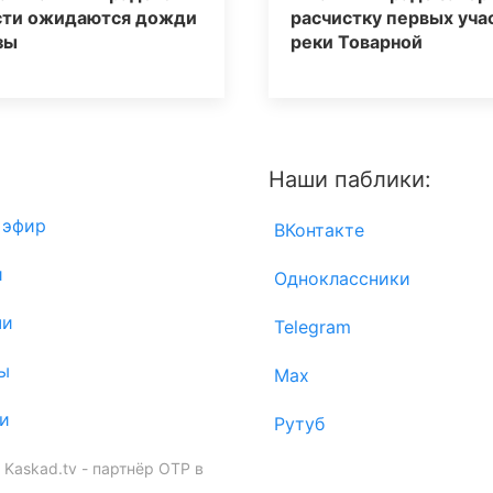
сти ожидаются дожди
расчистку первых уча
зы
реки Товарной
Наши паблики:
 эфир
ВКонтакте
и
Одноклассники
чи
Telegram
ы
Max
и
Рутуб
Kaskad.tv - партнёр ОТР в