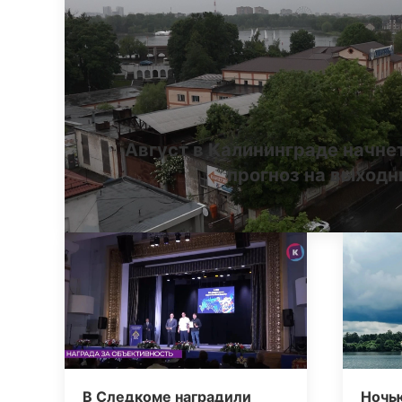
Август в Калининграде начне
прогноз на выход
В Следкоме наградили
Ночь