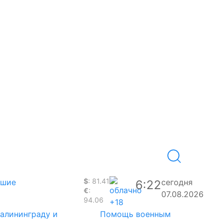
$
: 81.41
вшие
сегодня
6:22
€
:
07.08.2026
94.06
+18
Калининграду и
Помощь военным