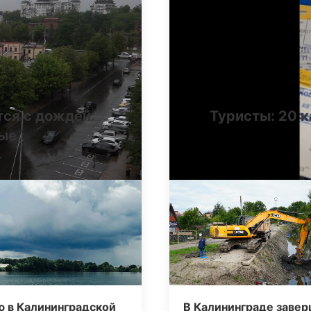
тся с дождей:
Туристы: 20 к
ные
ю в Калининградской
В Калининграде заве