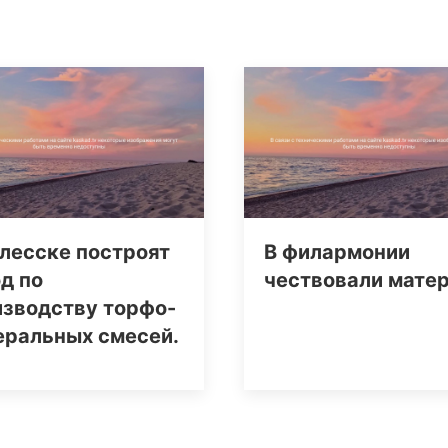
лесске построят
В филармонии
д по
чествовали мате
изводству торфо-
еральных смесей.