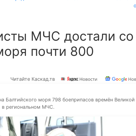
исты МЧС достали со
моря почти 800
Читайте Каскад.тв
на Балтийского моря 798 боеприпасов времён Великой
 в региональном МЧС.