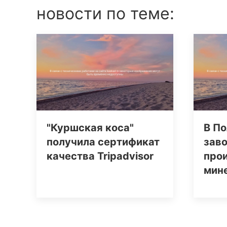
новости по теме:
"Куршская коса"
В По
получила сертификат
заво
качества Tripаdvisor
про
мин