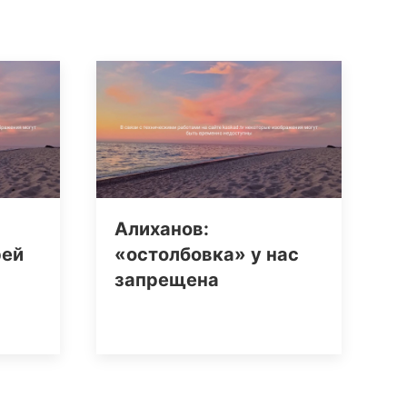
Алиханов:
рей
«остолбовка» у нас
запрещена