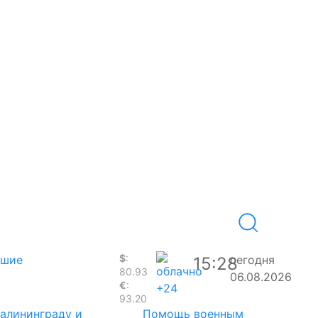
$
:
вшие
сегодня
15:28
80.93
06.08.2026
€
:
+24
93.20
Калининграду и
Помощь военным