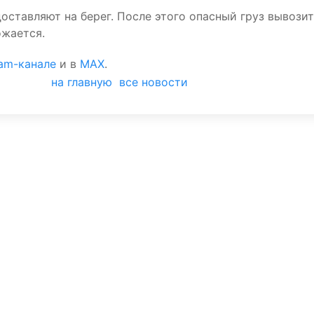
оставляют на берег. После этого опасный груз вывози
ожается.
ram-канале
и в
MAX
.
на главную
все новости