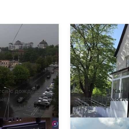
тся с дождей:
В Кали
ные
стоматологич