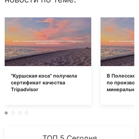
"Куршская коса" получила
В Полесске 
сертификат качества
по производ
Tripаdvisor
минеральных
ТОП 5 Сегодня