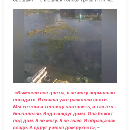
«Вымокли все цветы, я не могу нормально
посадить. Я начала уже раскопки вести.
Мы хотели и теплицу поставить, и так это..
Бесполезно. Вода вокруг дома. Она бежит
под дом. Я не могу. Я не знаю. Я обращаюсь
везде. А вдруг у меня дом рухнет»,
–