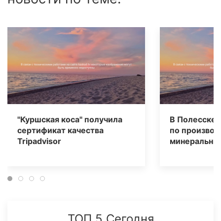
"Куршская коса" получила
В Полесске 
сертификат качества
по производ
Tripаdvisor
минеральных
ТОП 5 Сегодня