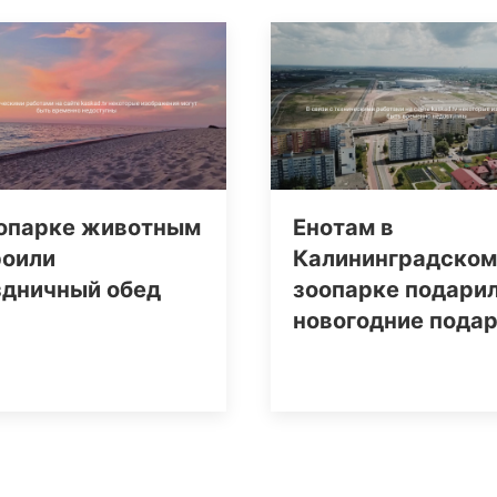
оопарке животным
Енотам в
роили
Калининградском
здничный обед
зоопарке подари
новогодние пода