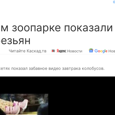
м зоопарке показали
безьян
Читайте Каскад.тв
етях показал забавное видео завтрака колобусов.