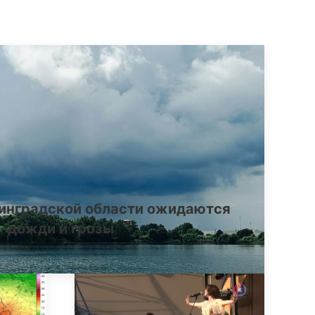
инградской области ожидаются
дожди и грозы