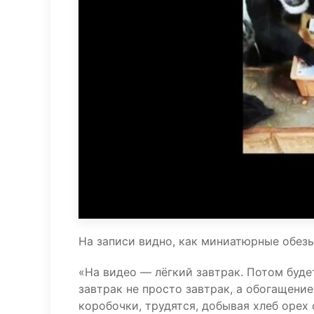
На записи видно, как миниатюрные обез
«На видео — лёгкий завтрак. Потом буде
завтрак не просто завтрак, а обогащени
коробочки, трудятся, добывая хлеб орех