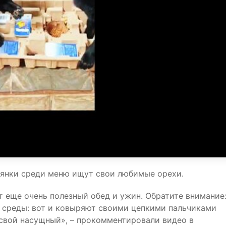
ьянки среди меню ищут свои любимые орехи.
т еще очень полезный обед и ужин. Обратите внимание
е среды: вот и ковыряют своими цепкими пальчиками
 свой насущный», – прокомментировали видео в