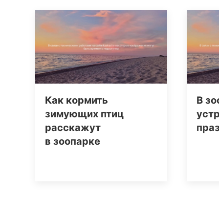
Как кормить
В з
зимующих птиц
уст
расскажут
пра
в зоопарке