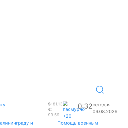
$
: 81.13
аку
сегодня
0:32
€
:
06.08.2026
93.59
+20
Калининграду и
Помощь военным