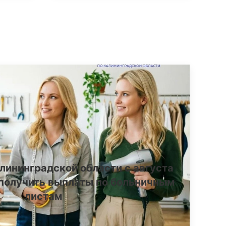
лининградской области с августа
получить выплаты по больничным
листам