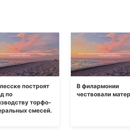
лесске построят
В филармонии
д по
чествовали мате
изводству торфо-
еральных смесей.