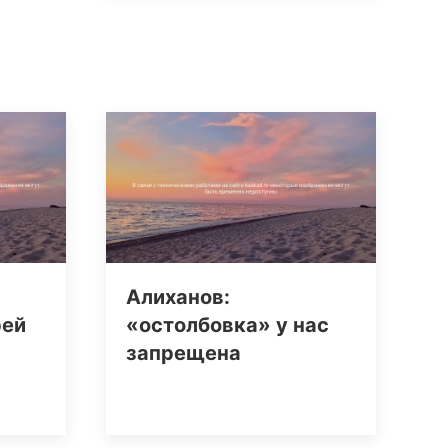
Алиханов:
рей
«остолбовка» у нас
запрещена