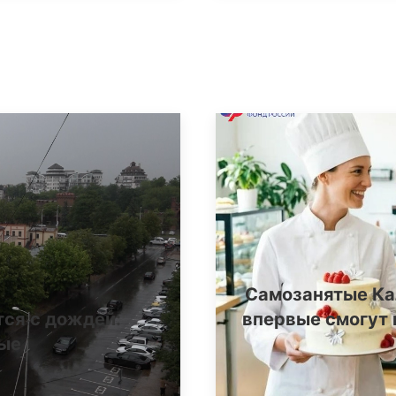
Самозанятые Ка
тся с дождей:
впервые смогут 
ные