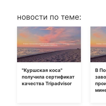
новости по теме:
"Куршская коса"
В По
получила сертификат
заво
качества Tripаdvisor
про
мин