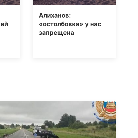
Алиханов:
рей
«остолбовка» у нас
запрещена