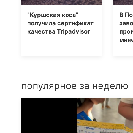
"Куршская коса"
В По
получила сертификат
заво
качества Tripаdvisor
про
мин
популярное за неделю