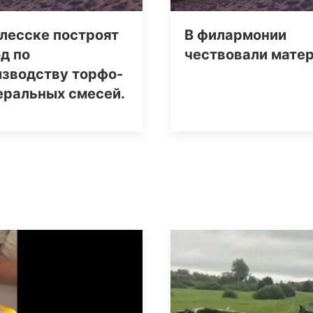
лесске построят
В филармонии
д по
чествовали мате
изводству торфо-
еральных смесей.