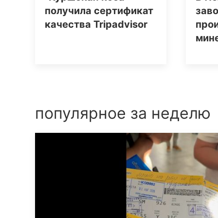
получила сертификат
заво
качества Tripаdvisor
про
мин
популярное за неделю