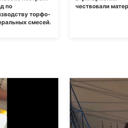
д по
чествовали мате
изводству торфо-
еральных смесей.