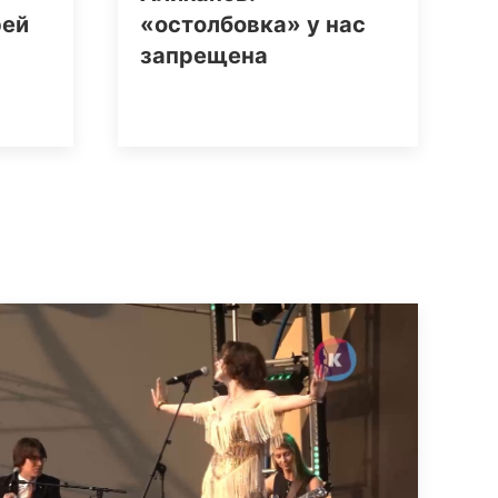
рей
«остолбовка» у нас
запрещена