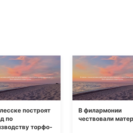
лесске построят
В филармонии
д по
чествовали мате
изводству торфо-