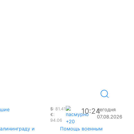
$
: 81.41
вшие
сегодня
10:24
€
:
07.08.2026
94.06
+20
Калининграду и
Помощь военным