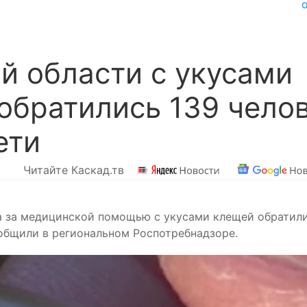
й области с укусами
обратились 139 челов
ети
Читайте Каскад.тв
да за медицинской помощью с укусами клещей обратил
сообщили в региональном Роспотребнадзоре.