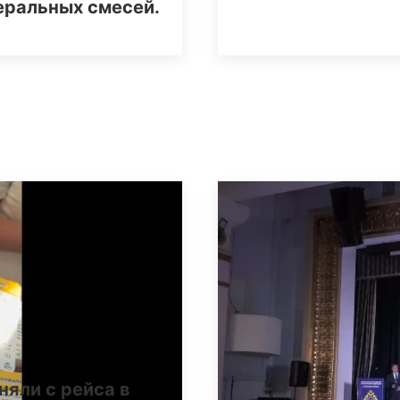
еральных смесей.
няли с рейса в