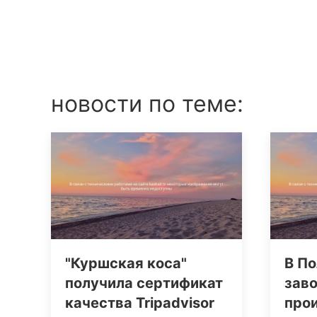
новости по теме:
"Куршская коса"
В По
получила сертификат
заво
качества Tripаdvisor
про