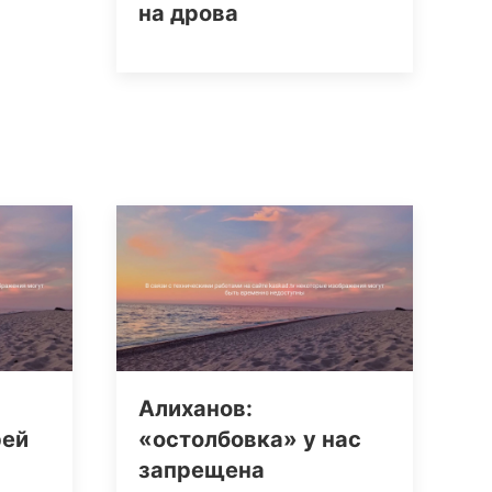
на дрова
Алиханов:
рей
«остолбовка» у нас
запрещена