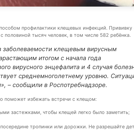
пособом профилактики клещевых инфекций. Прививку 
с половиной тысяч человек, в том числе 582 ребёнка.
в заболеваемости клещевым вирусным
арастающим итогом с начала года
ого вирусного энцефалита и 4 случая болез
ствует среднемноголетнему уровню. Ситуац
я», – сообщили в Роспотребнадзоре.
то поможет избежать встречи с клещом:
ыми застежками, чтобы клещей легко было заметить;
ь посередине тропинки или дорожки. Не разрешайте де