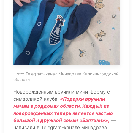
Фото: Telegram-канал Минздрава Калининградской
области
Новорождённым вручили мини-форму с
символикой клуба.
«Подарки вручили
мамам в роддомах области. Каждый из
новорожденных теперь является частью
большой и дружной семьи «Балтики»»,
—
написали в Telegram-канале минздрава.