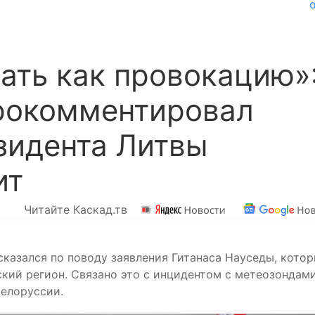
ать как провокацию»
рокомментировал
зидента Литвы
ит
Читайте Каскад.тв
казался по поводу заявления Гитанаса Науседы, кото
кий регион. Связано это с инцидентом с метеозондами
Белоруссии.