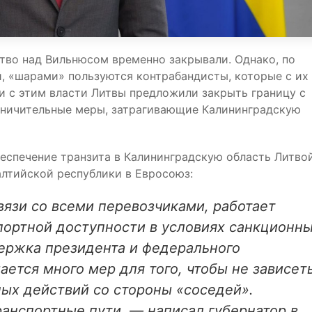
тво над Вильнюсом временно закрывали. Однако, по
, «шарами» пользуются контрабандисты, которые с их
и с этим власти Литвы предложили закрыть границу с
аничительные меры, затрагивающие Калининградскую
беспечение транзита в Калининградскую область Литво
алтийской республики в Евросоюз:
язи со всеми перевозчиками, работает
портной доступности в условиях санкционн
ержка президента и федерального
ается много мер для того, чтобы не зависет
ых действий со стороны «соседей».
анспортные пути, — написал губернатор в