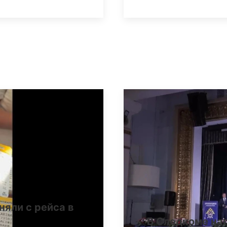
няли с рейса в
В Следкоме на