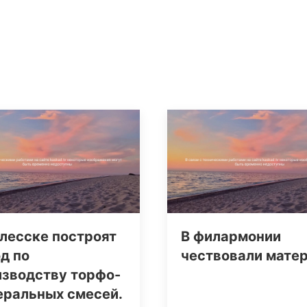
лесске построят
В филармонии
д по
чествовали мате
изводству торфо-
еральных смесей.