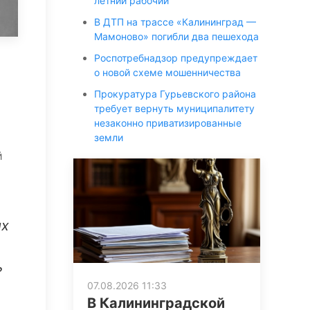
летний рабочий
В ДТП на трассе «Калининград —
Мамоново» погибли два пешехода
Роспотребнадзор предупреждает
о новой схеме мошенничества
Прокуратура Гурьевского района
требует вернуть муниципалитету
незаконно приватизированные
земли
й
ых
ь
07.08.2026 11:33
В Калининградской