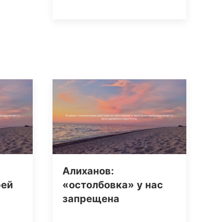
Алиханов:
рей
«остолбовка» у нас
запрещена