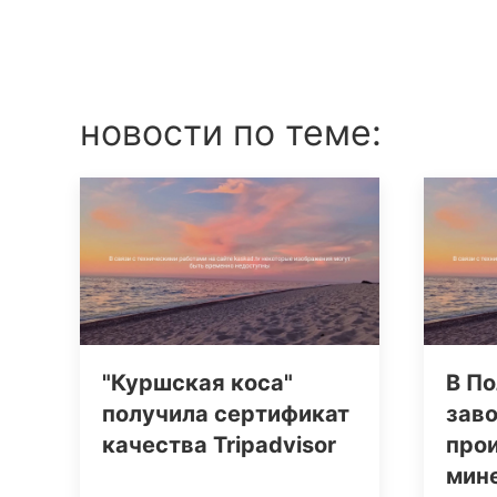
новости по теме:
"Куршская коса"
В По
получила сертификат
заво
качества Tripаdvisor
про
мин