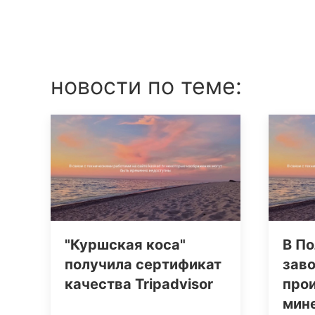
новости по теме:
"Куршская коса"
В По
получила сертификат
заво
качества Tripаdvisor
про
мин