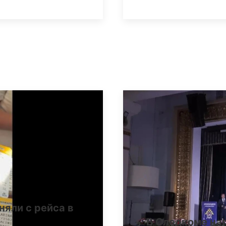
няли с рейса в
В Следкоме на