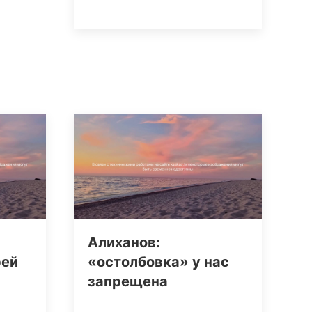
Алиханов:
рей
«остолбовка» у нас
запрещена