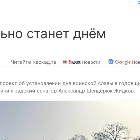
ьно станет днём
Читайте Каскад.тв
опроект об установлении дня воинской славы в годовщ
алининградский сенатор Александр Шендерюк-Жидков.