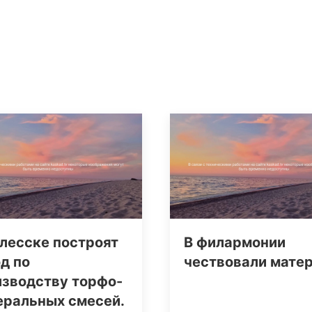
лесске построят
В филармонии
д по
чествовали мате
изводству торфо-
еральных смесей.