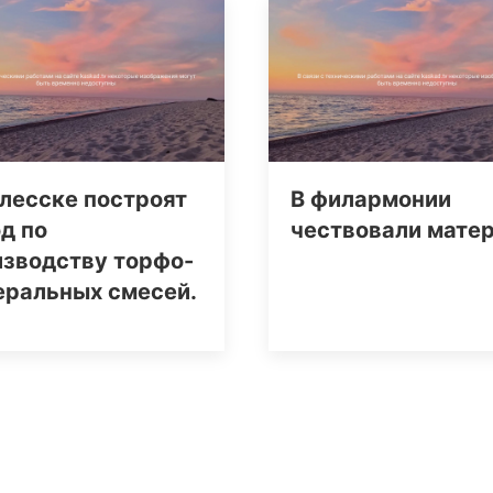
лесске построят
В филармонии
д по
чествовали мате
изводству торфо-
еральных смесей.