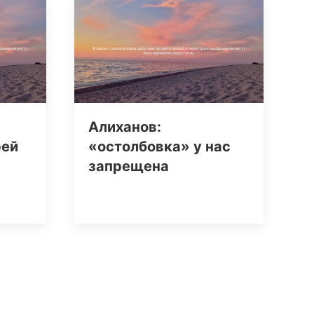
Алиханов:
рей
«остолбовка» у нас
запрещена