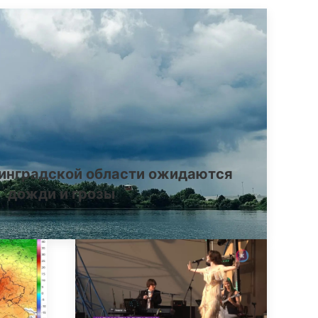
инградской области ожидаются
дожди и грозы