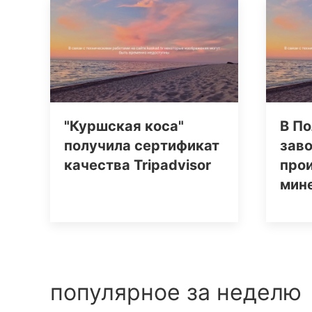
"Куршская коса"
В По
получила сертификат
заво
качества Tripаdvisor
про
мин
популярное за неделю