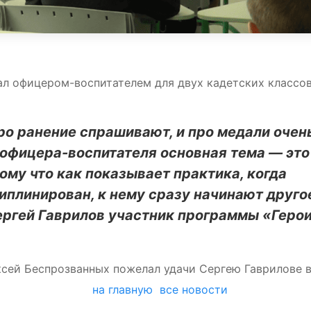
ал офицером-воспитателем для двух кадетских классо
ро ранение спрашивают, и про медали очен
 офицера-воспитателя основная тема — это
ому что как показывает практика, когда
циплинирован, к нему сразу начинают друго
ргей Гаврилов участник программы «Геро
сей Беспрозванных пожелал удачи Сергею Гаврилове 
на главную
все новости