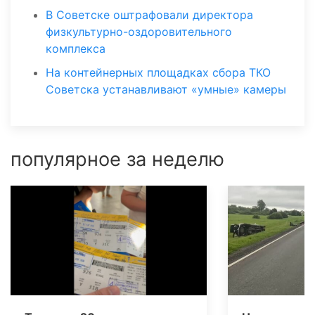
В Советске оштрафовали директора
физкультурно-оздоровительного
комплекса
На контейнерных площадках сбора ТКО
Советска устанавливают «умные» камеры
популярное за неделю