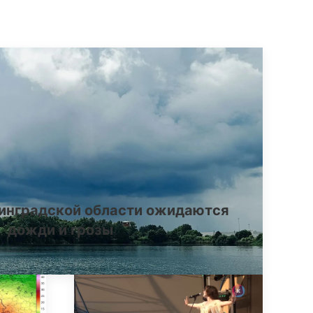
инградской области ожидаются
дожди и грозы