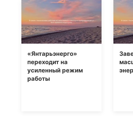
«Янтарьэнерго»
Зав
переходит на
мас
усиленный режим
эне
работы