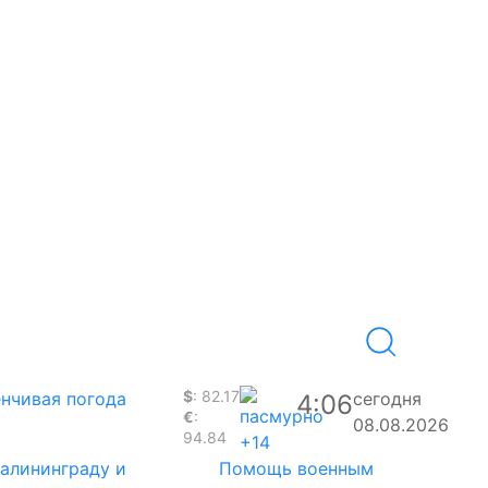
$
: 82.17
нчивая погода
сегодня
4:06
€
:
08.08.2026
94.84
+14
Калининграду и
Помощь военным