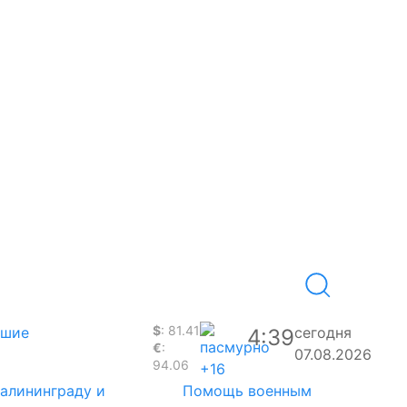
$
: 81.41
вшие
сегодня
4:39
€
:
07.08.2026
94.06
+16
Калининграду и
Помощь военным