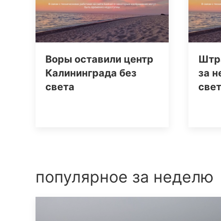
Воры оставили центр
Штр
Калининграда без
за 
света
свет
популярное за неделю