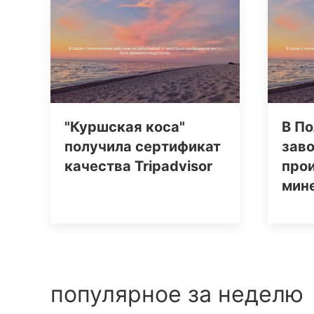
"Куршская коса"
В По
получила сертификат
заво
качества Tripаdvisor
про
мин
популярное за неделю