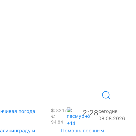
$
: 82.17
нчивая погода
сегодня
2:28
€
:
08.08.2026
94.84
+14
Калининграду и
Помощь военным