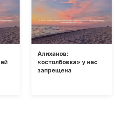
Алиханов:
рей
«остолбовка» у нас
запрещена