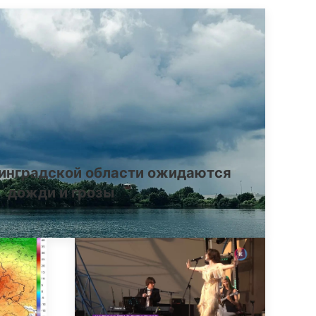
инградской области ожидаются
дожди и грозы