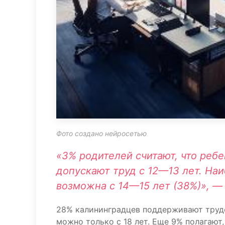
Фото создано нейросетью
«3% родителей считают, что ребе
допускают труд с 12—13 лет. На
возможна с 14—15 лет (38%)», —
28% калининградцев поддерживают трудоу
можно только с 18 лет. Еще 9% полагают