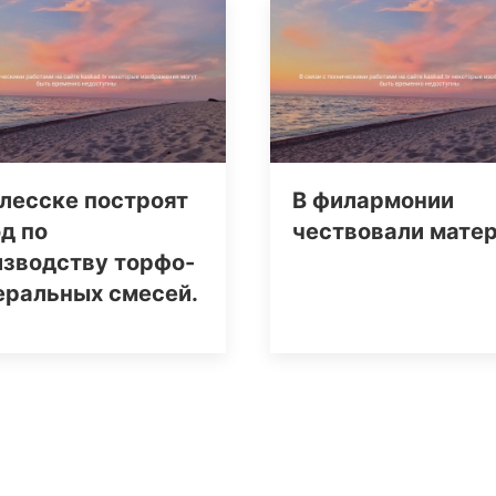
лесске построят
В филармонии
д по
чествовали мате
изводству торфо-
еральных смесей.