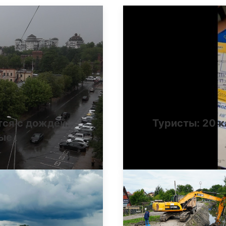
тся с дождей:
Туристы: 20 к
ные