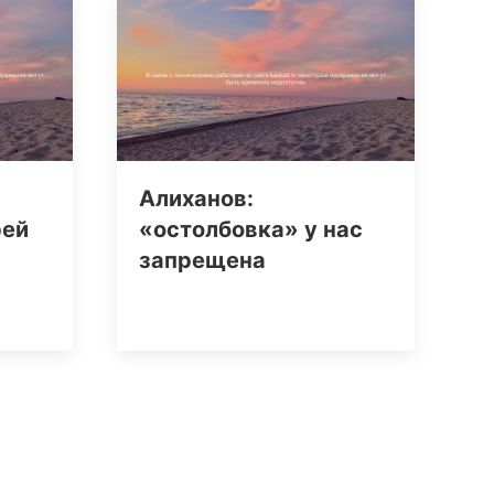
Алиханов:
рей
«остолбовка» у нас
запрещена