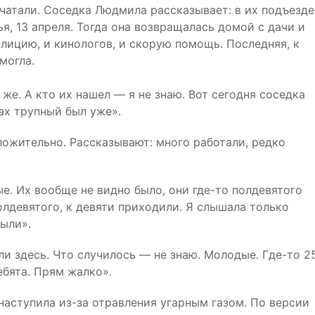
чатали. Соседка Людмила рассказывает: в их подъезде
я, 13 апреля. Тогда она возвращалась домой с дачи и
олицию, и кинологов, и скорую помощь. Последняя, к
могла.
же. А кто их нашел — я не знаю. Вот сегодня соседка
ах трупный был уже».
ожительно. Рассказывают: много работали, редко
е. Их вообще не видно было, они где-то полдевятого
олдевятого, к девяти приходили. Я слышала только
были».
и здесь. Что случилось — не знаю. Молодые. Где-то 25
ебята. Прям жалко».
аступила из-за отравления угарным газом. По версии