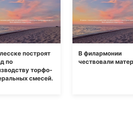
лесске построят
В филармонии
д по
чествовали мате
изводству торфо-
еральных смесей.