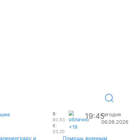
$
:
вшие
сегодня
19:45
80.93
06.08.2026
€
:
+19
93.20
Калининграду и
Помощь военным