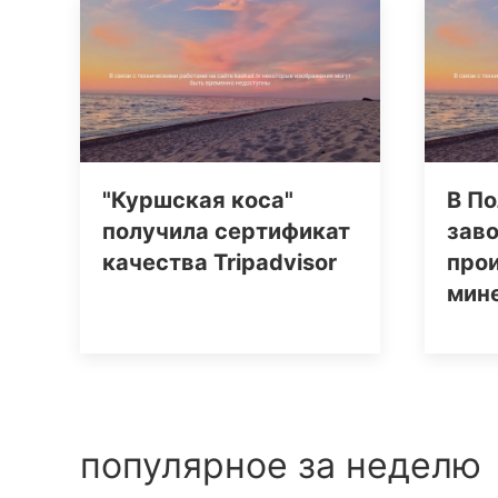
"Куршская коса"
В По
получила сертификат
заво
качества Tripаdvisor
про
мин
популярное за неделю