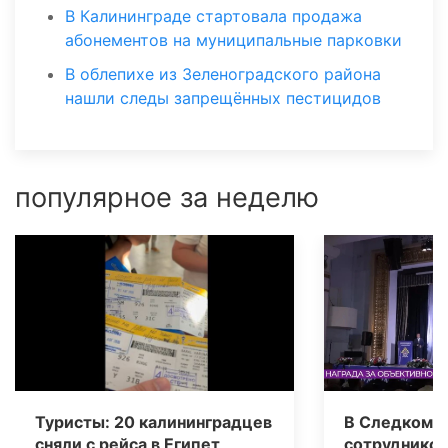
В Калининграде стартовала продажа
абонементов на муниципальные парковки
В облепихе из Зеленоградского района
нашли следы запрещённых пестицидов
популярное за неделю
Туристы: 20 калининградцев
В Следкоме 
сняли с рейса в Египет
сотрудников