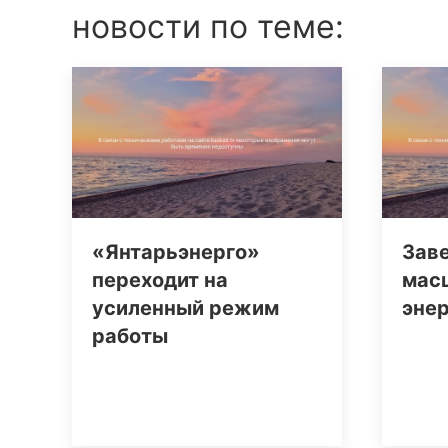
новости по теме:
«Янтарьэнерго»
Зав
переходит на
мас
усиленный режим
эне
работы