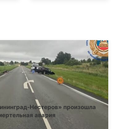
лининград-Нестеров» произошла
мертельная авария