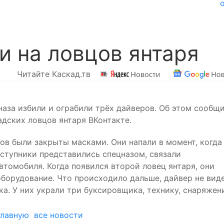
и на ловцов янтаря
Читайте Каскад.тв
аза избили и ограбили трёх дайверов. Об этом сообщ
адских ловцов янтаря ВКонтакте.
ов были закрыты масками. Они напали в момент, когда
ступники представились спецназом, связали
втомобиля. Когда появился второй ловец янтаря, они
оборудование. Что происходило дальше, дайвер не виде
ка. У них украли три буксировщика, технику, снаряжен
главную
все новости