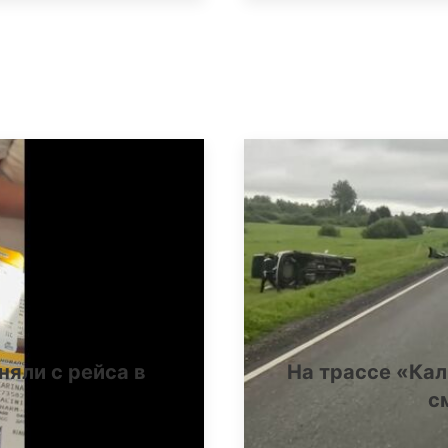
няли с рейса в
На трассе «Ка
с