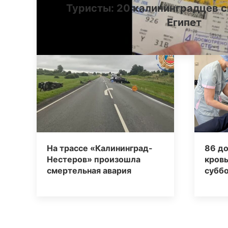
Туристы: 20 калининградцев с
Египет
На трассе «Калининград-
86 д
Нестеров» произошла
кровь
смертельная авария
суббо