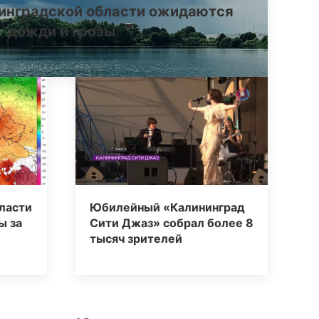
инградской области ожидаются
дожди и грозы
ласти
Юбилейный «Калининград
ы за
Сити Джаз» собрал более 8
тысяч зрителей