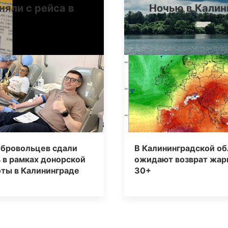
няли с рейса в
Ночью в Калин
обровольцев сдали
В Калининградской об
 в рамках донорской
ожидают возврат жар
ты в Калининграде
30+