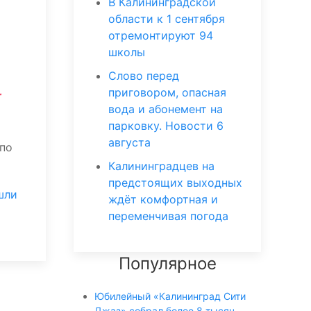
В Калининградской
области к 1 сентября
отремонтируют 94
школы
Слово перед
-
приговором, опасная
вода и абонемент на
парковку. Новости 6
августа
по
Калининградцев на
предстоящих выходных
шли
ждёт комфортная и
переменчивая погода
Популярное
Юбилейный «Калининград Сити
Джаз» собрал более 8 тысяч