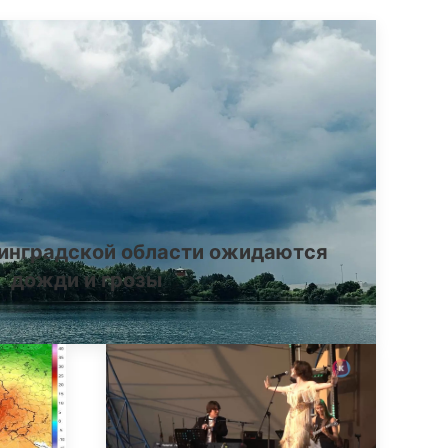
инградской области ожидаются
дожди и грозы