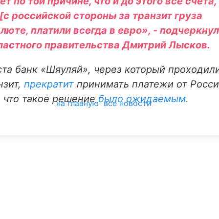
т по той причине, что и до этого все счета,
с российской стороны за транзит груза
люте, платили всегда в евро», - подчеркнул
ластного правительства Дмитрий Лысков.
ста банк «Шяуляй», через который проходил
нзит,
прекратит
принимать платежи от Росс
, что такое решение
было ожидаемым.
на главную
все новости