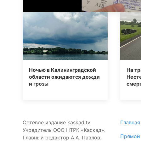
Ночью в Калининградской
На тр
области ожидаются дожди
Нест
и грозы
смер
Сетевое издание kaskad.tv
Главная
Учредитель ООО НТРК «Каскад».
Прямой
Главный редактор А.А. Павлов.