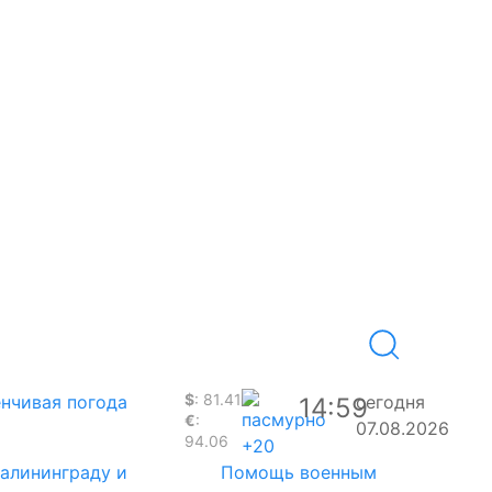
$
: 81.41
нчивая погода
сегодня
14:59
€
:
07.08.2026
94.06
+20
Калининграду и
Помощь военным