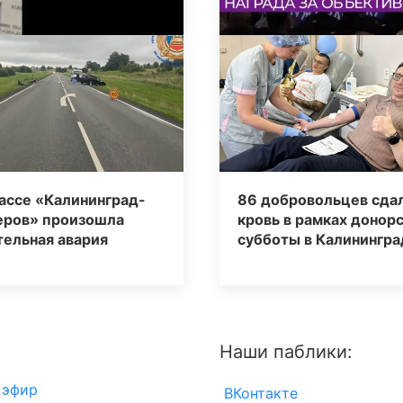
ассе «Калининград-
86 добровольцев сда
еров» произошла
кровь в рамках донор
тельная авария
субботы в Калинингра
Наши паблики:
 эфир
ВКонтакте