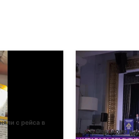
няли с рейса в
В Следкоме на