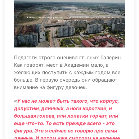
Педагоги строго оценивают юных балерин.
Как говорят, мест в Академии мало, а
желающих поступить с каждым годом все
больше. В первую очередь они обращают
внимание на фигуру девочек.
«
У нас не может быть такого, что корпус,
допустим, длинный, а ноги короткие, и
большая голова, или лопатки торчат, или
еще что-то. То есть прежде всего - это
фигура. Это я сейчас не говорю про сами
данные. И потом уже смотрим на наличие