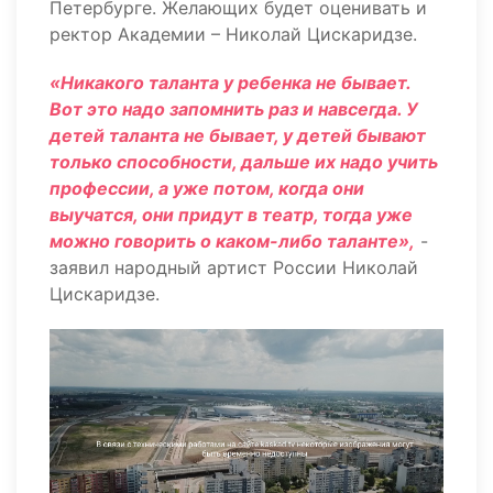
Петербурге. Желающих будет оценивать и
ректор Академии – Николай Цискаридзе.
«Никакого таланта у ребенка не бывает.
Вот это надо запомнить раз и навсегда. У
детей таланта не бывает, у детей бывают
только способности, дальше их надо учить
профессии, а уже потом, когда они
выучатся, они придут в театр, тогда уже
можно говорить о каком-либо таланте»,
-
заявил народный артист России Николай
Цискаридзе.