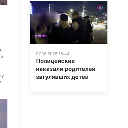
ль
07.08.2026 18:44
ой
Полицейские
наказали родителей
ии
загулявших детей
й