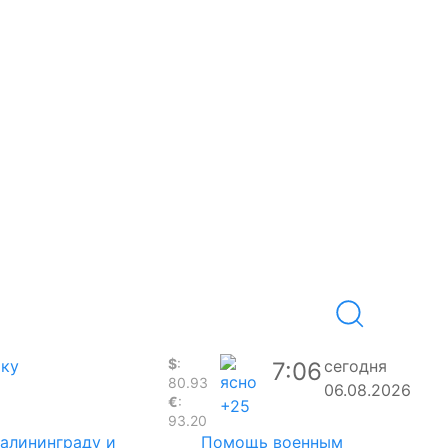
$
:
аку
сегодня
7:06
80.93
06.08.2026
€
:
+25
93.20
Калининграду и
Помощь военным