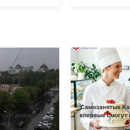
Самозанятые Ка
тся с дождей:
впервые смогут 
ные