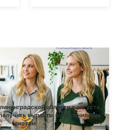
лининградской области с августа
получить выплаты по больничным
листам