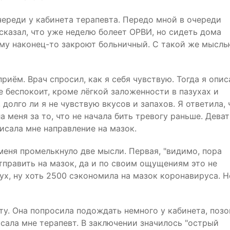
очереди у кабинета терапевта. Передо мной в очереди
сказал, что уже неделю болеет ОРВИ, но сидеть дома
ему наконец-то закроют больничный. С такой же мысл
риём. Врач спросил, как я себя чувствую. Тогда я опис
е беспокоит, кроме лёгкой заложенности в пазухах и
 долго ли я не чувствую вкусов и запахов. Я ответила, 
а меня за то, что не начала бить тревогу раньше. Дева
исала мне направление на мазок.
 меня промелькнуло две мысли. Первая, "видимо, пора
тправить на мазок, да и по своим ощущениям это не
ух, ну хоть 2500 сэкономила на мазок коронавируса. Н
ту. Она попросила подождать немного у кабинета, позо
исала мне терапевт. В заключении значилось "острый