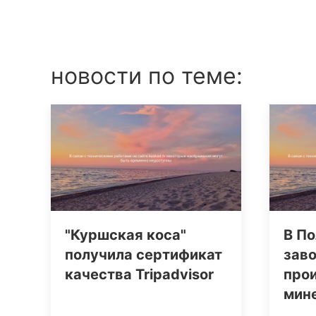
новости по теме:
"Куршская коса"
В По
получила сертификат
заво
качества Tripаdvisor
про
мин