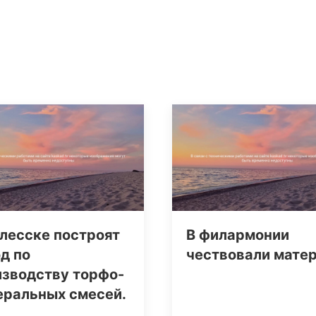
лесске построят
В филармонии
д по
чествовали мате
изводству торфо-
еральных смесей.