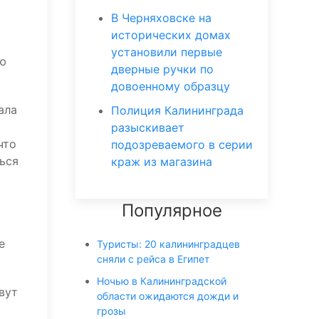
В Черняховске на
исторических домах
установили первые
ью
дверные ручки по
довоенному образцу
ала
Полиция Калининграда
разыскивает
что
подозреваемого в серии
ться
краж из магазина
Популярное
е
Туристы: 20 калининградцев
сняли с рейса в Египет
Ночью в Калининградской
вут
области ожидаются дожди и
грозы