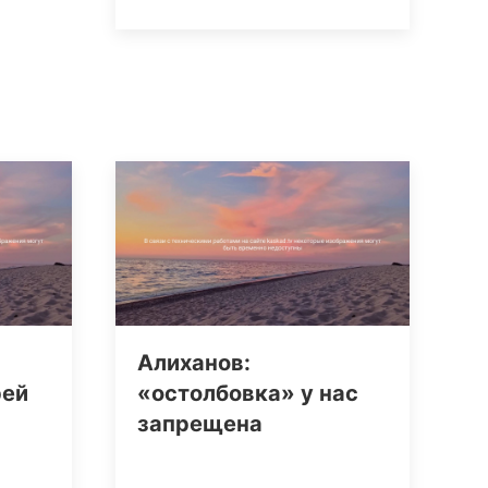
Алиханов:
рей
«остолбовка» у нас
запрещена