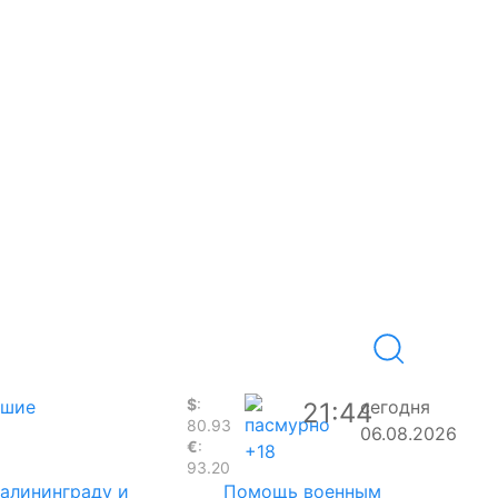
$
:
вшие
сегодня
21:44
80.93
06.08.2026
€
:
+18
93.20
Калининграду и
Помощь военным