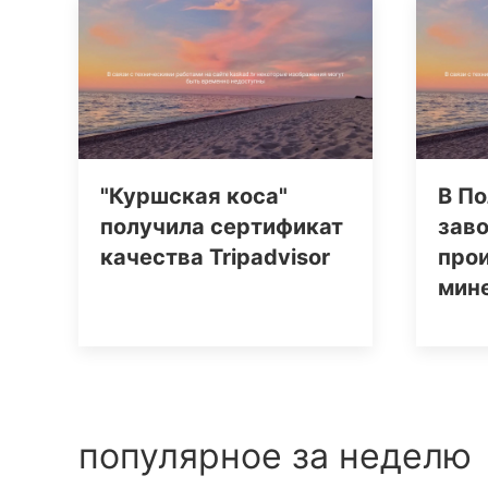
"Куршская коса"
В По
получила сертификат
заво
качества Tripаdvisor
про
мин
популярное за неделю