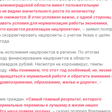
Калининградской области имеет положительную
 не видим значительного роста по количеству
о снижается. В этих условиях важно, с одной стороны,
здавать условия для нормализации работы экономики,
это касается реализации нацпроектов»
, – заявил полп
 скорректировать нацпроекты с учетом Указа о целях
года.
ь исполнения нацпроектов в регионе. По итогам
году финансирование нацпроектов в области
иллиардов рублей. Несмотря на коронавирус, темпы
оду.
«Мы понимаем, что этот год особенный, но, несмо
звращаться к нормальной работе и обратить внимание 
дравоохранение, образование, жилье и дороги»
, –
ние граждан.
«Самый главный результат, которого
 формальные перемены к лучшему в жизни наших
Это наша прямая задача»
, – сказал полпред Владимира