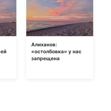
Алиханов:
рей
«остолбовка» у нас
запрещена