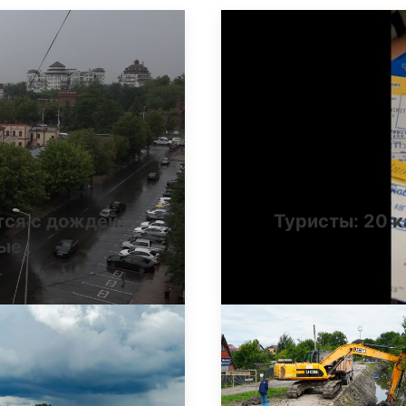
тся с дождей:
Туристы: 20 к
ные