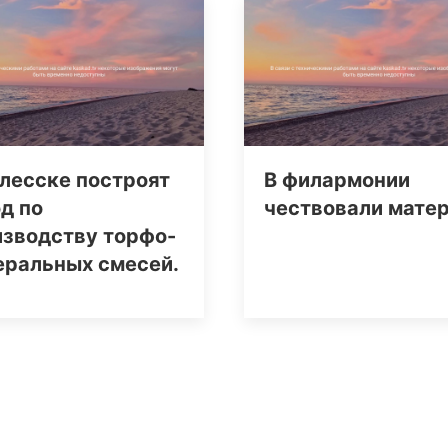
лесске построят
В филармонии
д по
чествовали мате
изводству торфо-
еральных смесей.