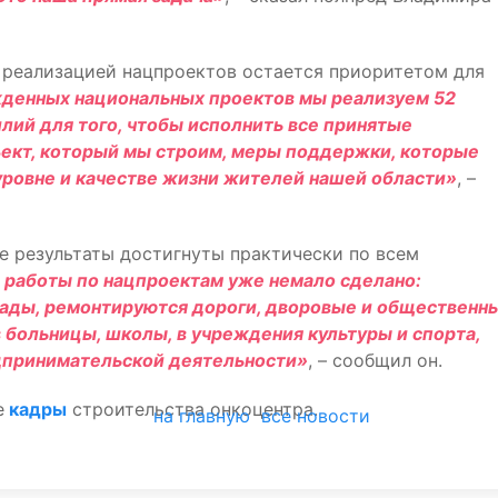
д реализацией нацпроектов остается приоритетом для
жденных национальных проектов мы реализуем 52
лий для того, чтобы исполнить все принятые
ъект, который мы строим, меры поддержки, которые
уровне и качестве жизни жителей нашей области»
, –
е результаты достигнуты практически по всем
 работы по нацпроектам уже немало сделано:
ады, ремонтируются дороги, дворовые и общественн
 больницы, школы, в учреждения культуры и спорта,
дпринимательской деятельности»
, – сообщил он.
е
кадры
строительства онкоцентра.
на главную
все новости