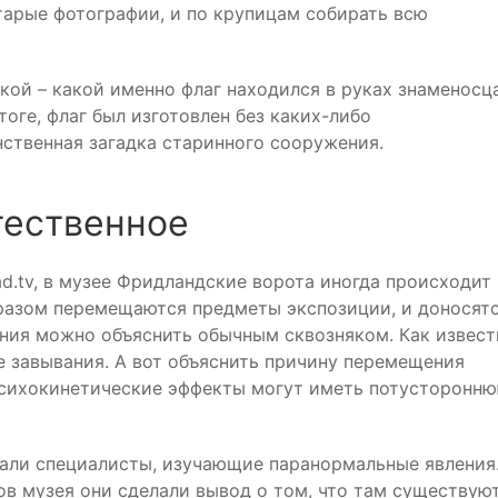
тарые фотографии, и по крупицам собирать всю
дкой – какой именно флаг находился в руках знаменосца
оге, флаг был изготовлен без каких-либо
инственная загадка старинного сооружения.
тественное
ad.tv, в музее Фридландские ворота иногда происходит
разом перемещаются предметы экспозиции, и доносят
ения можно объяснить обычным сквозняком. Как извест
е завывания. А вот объяснить причину перемещения
психокинетические эффекты могут иметь потусторонн
жали специалисты, изучающие паранормальные явления.
ов музея они сделали вывод о том, что там существую