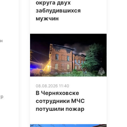
округа двух
заблудившихся
мужчин
ен
08.08.2026 11:40
В Черняховске
тр
сотрудники МЧС
потушили пожар