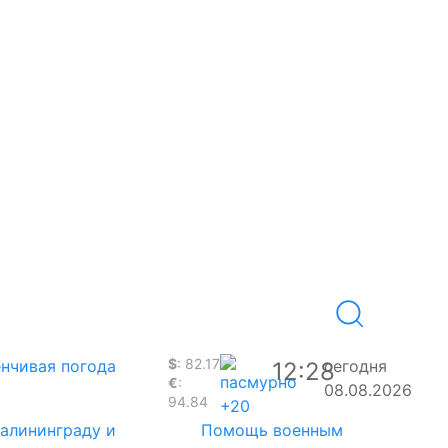
$
: 82.17
нчивая погода
сегодня
12:28
€
:
08.08.2026
94.84
+20
Калининграду и
Помощь военным