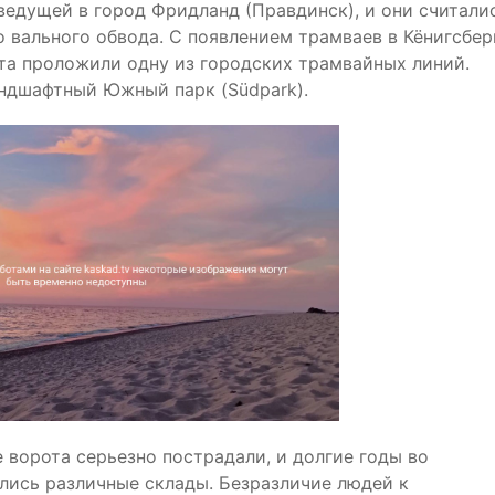
 ведущей в город Фридланд (Правдинск), и они считали
 вального обвода. С появлением трамваев в Кёнигсбер
ота проложили одну из городских трамвайных линий.
андшафтный Южный парк (Südpark).
ворота серьезно пострадали, и долгие годы во
лись различные склады. Безразличие людей к