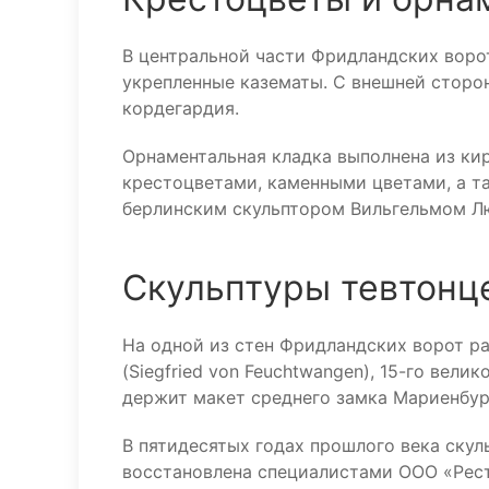
В центральной части Фридландских ворот
укрепленные казематы. С внешней сторо
кордегардия.
Орнаментальная кладка выполнена из кир
крестоцветами, каменными цветами, а та
берлинским скульптором Вильгельмом 
Скульптуры тевтонце
На одной из стен Фридландских ворот р
(Siegfried von Feuchtwangen), 15-го вели
держит макет среднего замка Мариенбур
В пятидесятых годах прошлого века скуль
восстановлена специалистами ООО «Рест