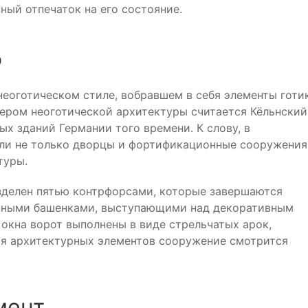
ый отпечаток на его состояние.
о
неоготическом стиле, вобравшем в себя элементы готи
ером неоготической архитектуры считается Кёльнский
ых зданий Германии того времени. К слову, в
ли не только дворцы и фортификационные сооружения
туры.
зделен пятью контрфорсами, которые завершаются
вными башенками, выступающими над декоративным
окна ворот выполнены в виде стрельчатых арок,
ия архитектурных элементов сооружение смотрится
мент