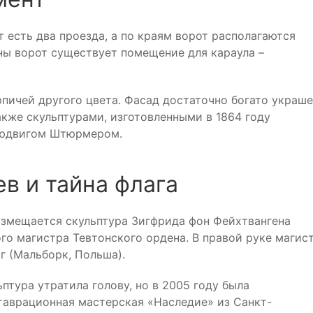
 есть два проезда, а по краям ворот располагаются
ны ворот существует помещение для караула –
пичей другого цвета. Фасад достаточно богато украш
кже скульптурами, изготовленными в 1864 году
Людвигом Штюрмером.
в и тайна флага
азмещается скульптура Зигфрида фон Фейхтвангена
кого магистра Тевтонского ордена. В правой руке магис
г (Мальборк, Польша).
птура утратила голову, но в 2005 году была
аврационная мастерская «Наследие» из Санкт-