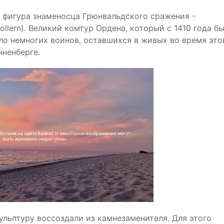
 фигура знаменосца Грюнвальдского сражения -
Zollern). Великий комтур Ордена, который с 1410 года б
сло немногих воинов, оставшихся в живых во время это
нненберге.
льптуру воссоздали из камнезаменителя. Для этого