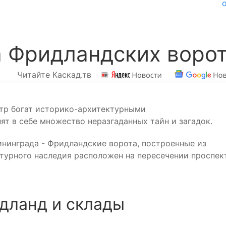
а Фридландских воро
Читайте Каскад.тв
тр богат историко-архитектурными
т в себе множество неразгаданных тайн и загадок.
нинграда - Фридландские ворота, построенные из
льтурного наследия расположен на пересечении проспек
дланд и склады