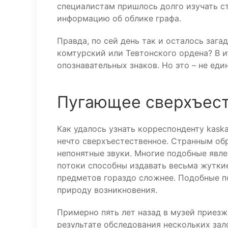
специалистам пришлось долго изучать с
информацию об облике графа.
Правда, по сей день так и осталось зага
комтурский или Тевтонского ордена? В ит
опознавательных знаков. Но это – не ед
Пугающее сверхъес
Как удалось узнать корреспонденту kask
нечто сверхъестественное. Странным об
непонятные звуки. Многие подобные явл
потоки способны издавать весьма жутки
предметов гораздо сложнее. Подобные 
природу возникновения.
Примерно пять лет назад в музей приез
результате обследования нескольких зал