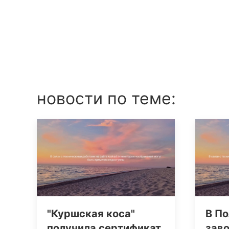
новости по теме:
"Куршская коса"
В По
получила сертификат
заво