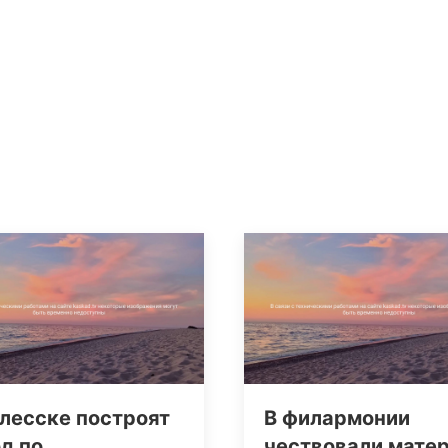
лесске построят
В филармонии
д по
чествовали мате