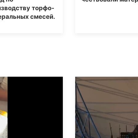
изводству торфо-
еральных смесей.