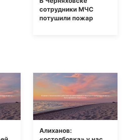
В Черняховске
сотрудники МЧС
потушили пожар
Алиханов:
рей
«остолбовка» у нас