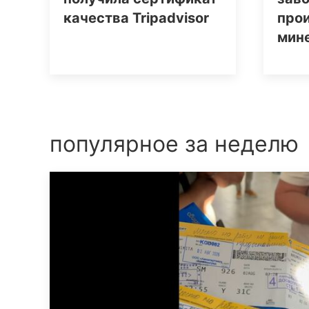
качества Tripаdvisor
про
мин
популярное за неделю