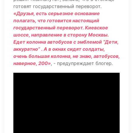
готовят государственный переворот.
«Друзья, есть серьезное основание
полагать, что готовится настоящий
государственный переворот. Киевское
шоссе, направление в сторону Москвы.
Едет колонна автобусов с эмблемой “Дети,
аккуратно” . А в окнах сидят солдаты,
очень большая колонна, не знаю, автобусов,
наверное, 200»
, - предупреждает блогер.